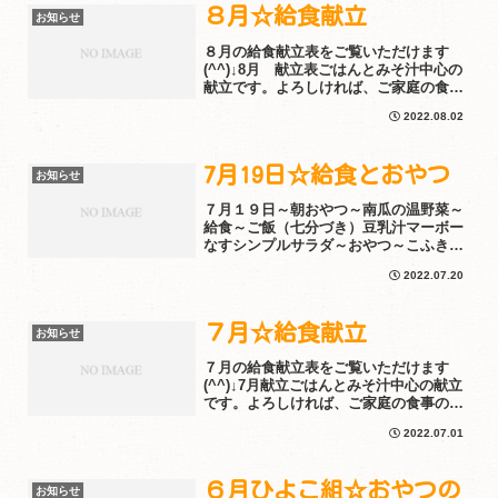
８月☆給食献立
お知らせ
８月の給食献立表をご覧いただけます
(^^)↓8月 献立表ごはんとみそ汁中心の
献立です。よろしければ、ご家庭の食事
の参考にされてください。園のインスタ
2022.08.02
グラムでは毎日の給食とおやつをアップ
しています♪ぜひ見てくださいね！↓↓↓こ
ちら
7月19日☆給食とおやつ
お知らせ
７月１９日～朝おやつ～南瓜の温野菜～
給食～ご飯（七分づき）豆乳汁マーボー
なすシンプルサラダ～おやつ～こふき芋
園のインスタグラムでは毎日の給食とお
2022.07.20
やつをアップしています♪ぜひ見てくだ
さいね！↓↓↓こちら
７月☆給食献立
お知らせ
７月の給食献立表をご覧いただけます
(^^)↓7月献立ごはんとみそ汁中心の献立
です。よろしければ、ご家庭の食事の参
考にされてください。園のインスタグラ
2022.07.01
ムでは毎日の給食とおやつをアップして
います♪ぜひ見てくださいね！↓↓↓こちら
６月ひよこ組☆おやつの
お知らせ