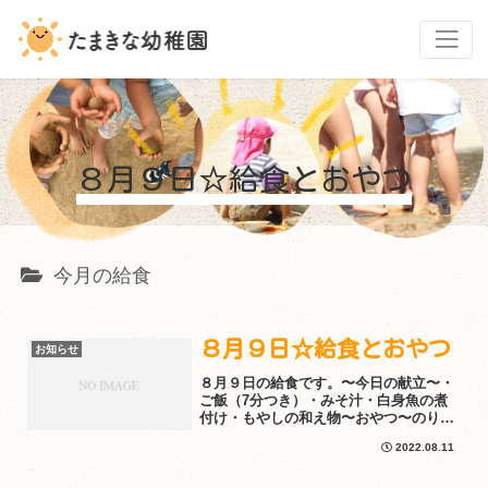
８月９日☆給食とおやつ
今月の給食
８月９日☆給食とおやつ
お知らせ
８月９日の給食です。〜今日の献立〜・
ご飯（7分つき）・みそ汁・白身魚の煮
付け・もやしの和え物〜おやつ〜のりお
にぎりおやつのおにぎり、子どもたちは
2022.08.11
とっても喜んで食べています(^^)/園のイ
ンスタグラムでは毎日の給食とおやつを
アップしていますよ...