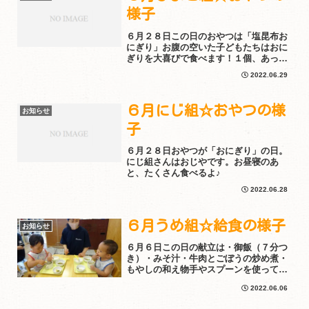
様子
６月２８日この日のおやつは「塩昆布お
にぎり」お腹の空いた子どもたちはおに
ぎりを大喜びで食べます！１個、あっと
いう間に平らげますよ。子どものおやつ
2022.06.29
は「四度目の食事」。たまきな幼稚園で
は、「お菓子」としてのおやつではなく
「食事」としてのおやつを...
６月にじ組☆おやつの様
お知らせ
子
６月２８日おやつが「おにぎり」の日。
にじ組さんはおじやです。お昼寝のあ
と、たくさん食べるよ♪
2022.06.28
６月うめ組☆給食の様子
お知らせ
６月６日この日の献立は・御飯（７分つ
き）・みそ汁・牛肉とごぼうの炒め煮・
もやしの和え物手やスプーンを使って、
自分で食べる意欲も満々です！その子の
2022.06.06
ペースに合わせて食べられるように、先
生たちがサポートしています。