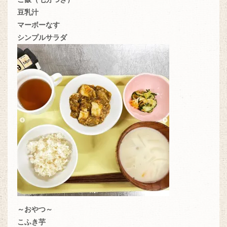
豆乳汁
マーボーなす
シンプルサラダ
～おやつ～
こふき芋