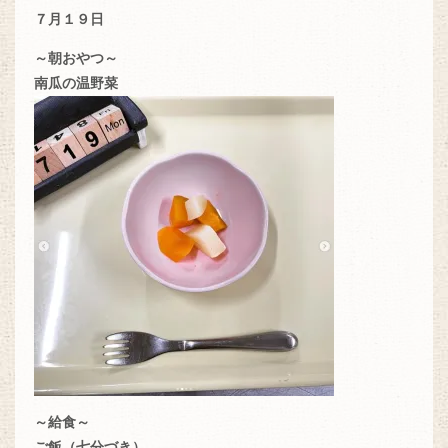
７月１９日
～朝おやつ～
南瓜の温野菜
～給食～
ご飯（七分づき）