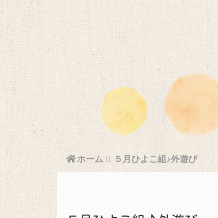
ホーム
５月ひよこ組♪外遊び